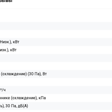
зывы
изк.), кВт
зк.), кВт
охлаждение) (30 Па), Вт
³/ч
нике (охлаждение), кПа
), 30 Па, дБ(А)