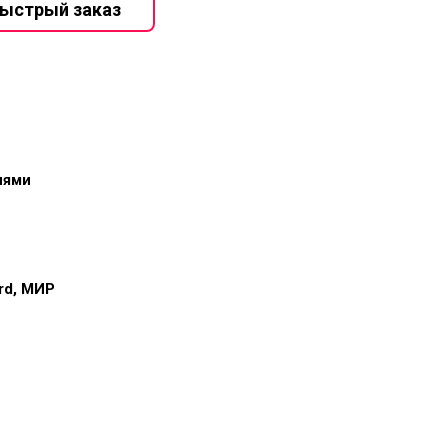
иями
ard, МИР