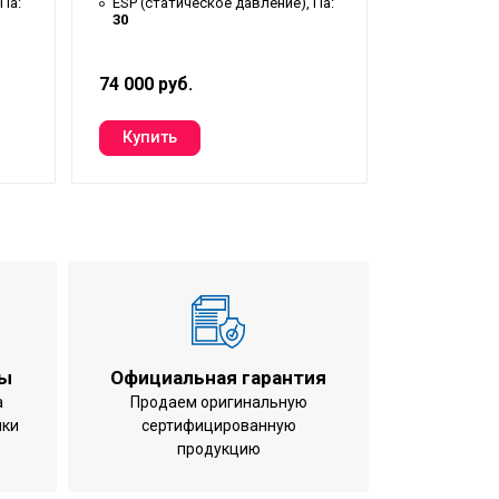
Па:
ESP (статическое давление), Па:
ESP (стати
30
30
74 000 руб.
130 000 ру
ты
Официальная гарантия
а
Продаем оригинальную
ики
сертифицированную
продукцию