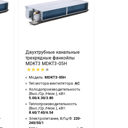
Двухтрубные канальные
Двухтруб
трехрядные фанкойлы
трехрядн
MDKT3 MDKT3-05H
MDKT3 MD
Модель:
MDKT3-05H
Модель:
M
Тип мотора вентилятора:
AC
Тип мотор
Холодопроизводительность
Холодопр
(Выс./Ср./Низк.), кВт:
(Выс./Ср./Н
5.00/4.30/3.80
11.20/10.0
Теплопроизводительность
Теплопрои
(Выс./Ср./Низк.), кВт:
(Выс./Ср./Н
8.60/7.40/6.54
19.20/17.1
-
Электропитание, В/Гц/Ф:
220-
Электропи
240/50/1
240/50/1