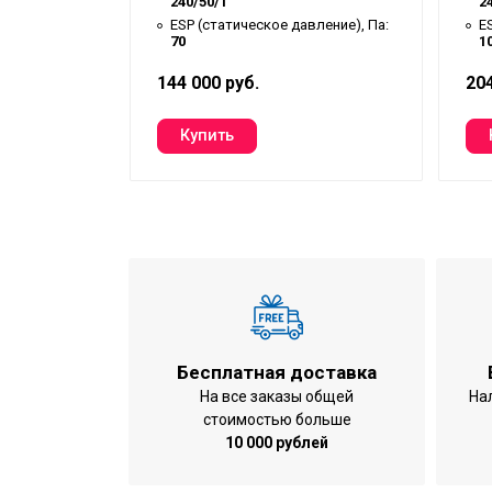
240/50/1
2
вление), Па:
ESP (статическое давление), Па:
E
70
1
144 000 руб.
204
Бесплатная доставка
На все заказы общей
На
стоимостью больше
10 000 рублей