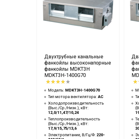
альные
Двухтрубные канальные
Дв
ойлы
фанкойлы высоконапорные
фа
S
фанкойлы MDKT3H
фа
MDKT3H-1400G70
MD
S
Модель:
MDKT3H-1400G70
М
тора:
AC
Тип мотора вентилятора:
AC
Т
ельность
:
Холодопроизводительность
Х
(Выс./Ср./Низк.), кВт:
(В
12,0/11,47/10,24
19
ьность
:
Теплопроизводительность
Т
(Выс./Ср./Низк.), кВт:
(В
17,9/15,75/13,6
30
Гц/Ф:
220-
Электропитание, В/Гц/Ф:
220-
Э