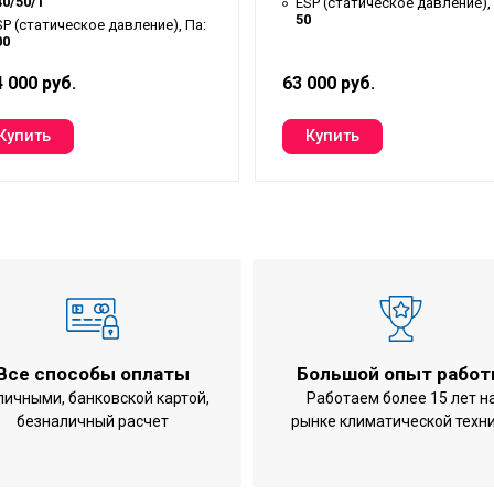
40/50/1
ESP (статическое давление), 
50
SP (статическое давление), Па:
00
 000 руб.
63 000 руб.
Все способы оплаты
Большой опыт рабо
личными, банковской картой,
Работаем более 15 лет н
безналичный расчет
рынке климатической техн