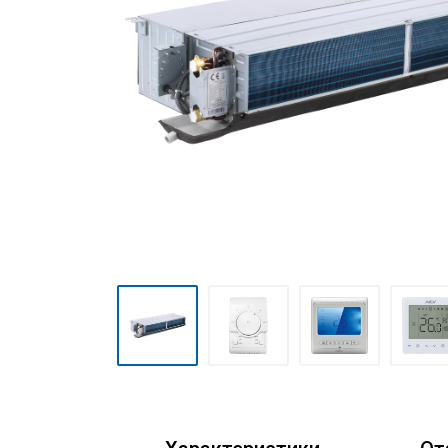
Мульти сплит-системы
Полупромышленные сплит-
системы
Mini VRF-системы серия
Atom
VRF-системы MDV
(мультизональные)
Фанкойлы
Чиллеры
Компрессорно-
конденсаторные блоки
Руфтопы