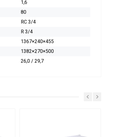
1,6
80
RC 3/4
R 3/4
1367×240×455
1382×270×500
26,0 / 29,7