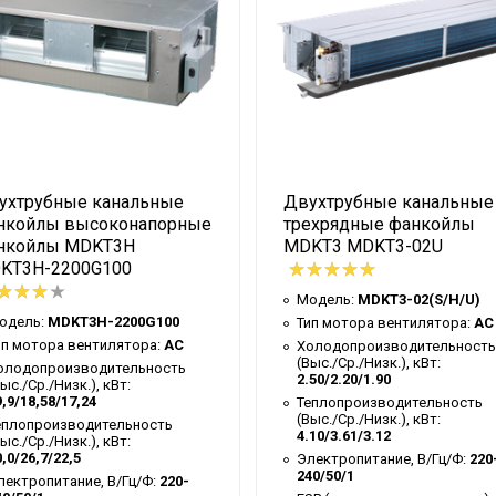
ухтрубные канальные
Двухтрубные канальные
нкойлы высоконапорные
трехрядные фанкойлы
нкойлы MDKT3H
MDKT3 MDKT3-02U
KT3H-2200G100
Модель:
MDKT3-02(S/H/U)
одель:
MDKT3H-2200G100
Тип мотора вентилятора:
AC
ип мотора вентилятора:
AC
Холодопроизводительность
(Выс./Ср./Низк.), кВт:
олодопроизводительность
2.50/2.20/1.90
ыс./Ср./Низк.), кВт:
,9/18,58/17,24
Теплопроизводительность
(Выс./Ср./Низк.), кВт:
еплопроизводительность
4.10/3.61/3.12
ыс./Ср./Низк.), кВт:
,0/26,7/22,5
Электропитание, В/Гц/Ф:
220
240/50/1
лектропитание, В/Гц/Ф:
220-