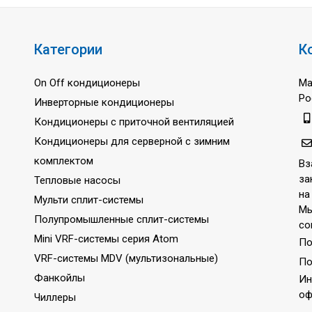
Категории
К
On Off кондиционеры
Ма
Ро
Инверторные кондиционеры
Кондиционеры с приточной вентиляцией
Кондиционеры для серверной с зимним
комплектом
Вз
за
Тепловые насосы
на
Мульти сплит-системы
Мы
Полупромышленные сплит-системы
со
Mini VRF-системы серия Atom
По
VRF-системы MDV (мультизональные)
По
Фанкойлы
Ин
оф
Чиллеры