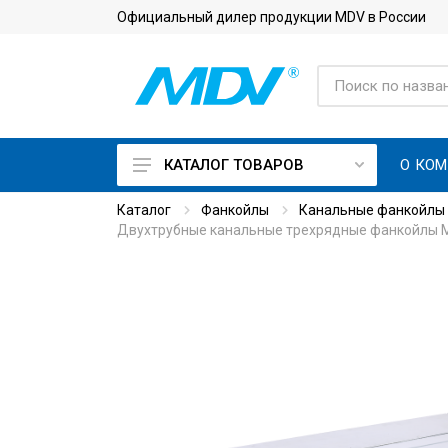
Официальный дилер продукции MDV в России
О КО
КАТАЛОГ ТОВАРОВ
Каталог
Фанкойлы
Канальные фанкойлы
On Off кондиционеры
Двухтрубные канальные трехрядные фанкойлы 
Инверторные кондиционеры
Кондиционеры с приточной
вентиляцией
Кондиционеры для
серверной с зимним
комплектом
Тепловые насосы