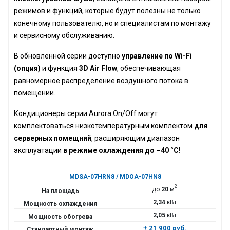
режимов и функций, которые будут полезны не только
конечному пользователю, но и специалистам по монтажу
и сервисному обслуживанию.
В обновленной серии доступно
управление по Wi-Fi
(опция)
и функция
3D Air Flow
, обеспечивающая
равномерное распределение воздушного потока в
помещении.
Кондиционеры серии Aurora On/Off могут
комплектоваться низкотемпературным комплектом
для
серверных помещний
, расширяющим диапазон
эксплуатации
в режиме охлаждения до –40 °C!
MDSA-07HRN8 / MDOA-07HN8
2
до
20
м
2,34
кВт
2,05
кВт
+ 21 900 руб.