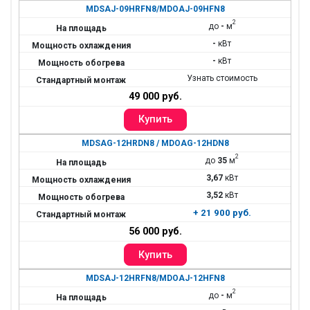
MDSAJ-09HRFN8/MDOAJ-09HFN8
2
до
-
м
-
кВт
-
кВт
Узнать стоимость
49 000 руб.
MDSAG-12HRDN8 / MDOAG-12HDN8
2
до
35
м
3,67
кВт
3,52
кВт
+ 21 900 руб.
56 000 руб.
MDSAJ-12HRFN8/MDOAJ-12HFN8
2
до
-
м