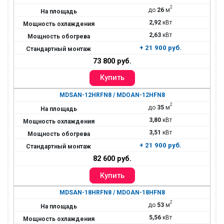
2
до
26
м
2,92
кВт
2,63
кВт
+ 21 900 руб.
73 800 руб.
MDSAN-12HRFN8 / MDOAN-12HFN8
2
до
35
м
3,80
кВт
3,51
кВт
+ 21 900 руб.
82 600 руб.
MDSAN-18HRFN8 / MDOAN-18HFN8
2
до
53
м
5,56
кВт