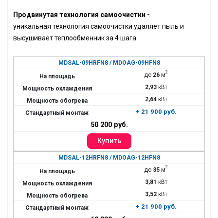
Продвинутая технология самоочистки -
уникальная
технология самоочистки удаляет пыль и
высушивает теплообменник за 4 шага.
MDSAL-09HRFN8 / MDOAG-09HFN8
2
до
26
м
2,93
кВт
2,64
кВт
+ 21 900 руб.
50 200 руб.
MDSAL-12HRFN8 / MDOAG-12HFN8
2
до
35
м
3,81
кВт
3,52
кВт
+ 21 900 руб.