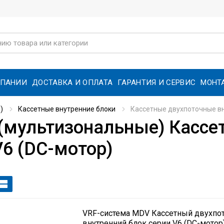
МПАНИИ
ДОСТАВКА И ОПЛАТА
ГАРАНТИЯ И СЕРВИС
МОНТ
)
Кассетные внутренние блоки
Кассетные двухпоточные вн
(мультизональные) Кассе
V6 (DC-мотор)
VRF-система MDV Кассетный двухпо
внутренний блок серии V6 (DC-мотор