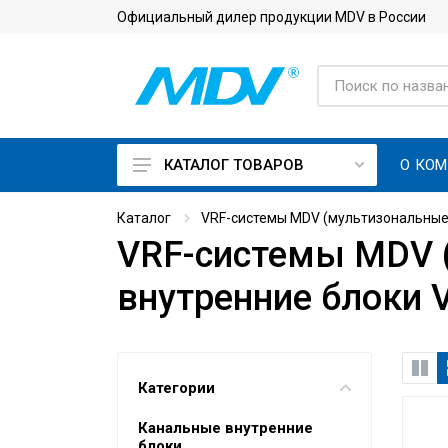
Официальный дилер продукции MDV в России
О КО
КАТАЛОГ ТОВАРОВ
On Off кондиционеры
Каталог
VRF-системы MDV (мультизональные
VRF-системы MDV 
Инверторные кондиционеры
внутренние блоки 
Кондиционеры с приточной
вентиляцией
Кондиционеры для
серверной с зимним
комплектом
Категории
Тепловые насосы
Канальные внутренние
блоки