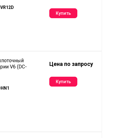
4VR12D
хпоточный
Цена по запросу
рии V6 (DC-
DHN1