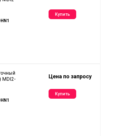
DHN1
точный
Цена по запросу
) MDI2-
DHN1