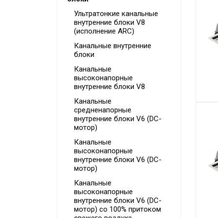
Мульти сплит-системы
Ультратонкие канальные
Полупромышленные сплит-
внутренние блоки V8
системы
(исполнение ARC)
Канальные внутренние
Mini VRF-системы серия
Atom
блоки
Канальные
VRF-системы MDV
высоконапорные
(мультизональные)
внутренние блоки V8
Фанкойлы
Канальные
средненапорные
Чиллеры
внутренние блоки V6 (DC-
мотор)
Компрессорно-
Канальные
конденсаторные блоки
высоконапорные
внутренние блоки V6 (DC-
Руфтопы
мотор)
Канальные
высоконапорные
внутренние блоки V6 (DC-
мотор) со 100% притоком