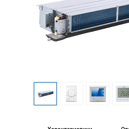
Мульти сплит-системы
Полупромышленные сплит-
системы
Mini VRF-системы серия
Atom
VRF-системы MDV
(мультизональные)
Фанкойлы
Чиллеры
Компрессорно-
конденсаторные блоки
Руфтопы