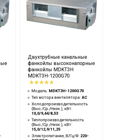
Двухтрубные канальные
Двухтруб
ные
фанкойлы высоконапорные
трехрядн
фанкойлы MDKT3H
MDKT3 MD
MDKT3H-1200G70
Модель:
M
Модель:
MDKT3H-1200G70
Тип мотор
Тип мотора вентилятора:
AC
Холодопр
(Выс./Ср./Н
Холодопроизводительность
11.20/10.0
(Выс./Ср./Низк.), кВт:
10,0/9,44/8,53
Теплопрои
(Выс./Ср./Н
Теплопроизводительность
19.20/17.1
(Выс./Ср./Низк.), кВт:
15,0/12,9/11,25
Электропи
240/50/1
-
Электропитание, В/Гц/Ф:
220-