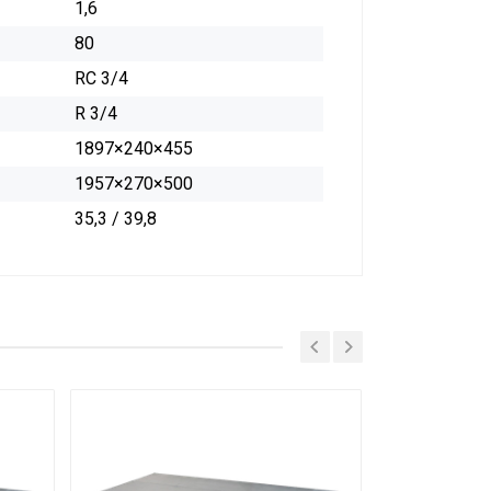
1,6
80
RC 3/4
R 3/4
1897×240×455
1957×270×500
35,3 / 39,8