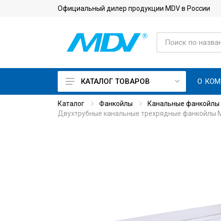
Официальный дилер продукции MDV в России
О КО
КАТАЛОГ ТОВАРОВ
Каталог
Фанкойлы
Канальные фанкойлы
On Off кондиционеры
Двухтрубные канальные трехрядные фанкойлы 
Инверторные кондиционеры
Кондиционеры с приточной
вентиляцией
Кондиционеры для
серверной с зимним
комплектом
Тепловые насосы