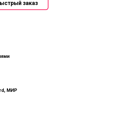
иями
ard, МИР