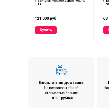
вление), Па:
ESP (статическое давление), Па:
E
12
5
121 000 руб.
68 
Бесплатная доставка
На все заказы общей
На
стоимостью больше
10 000 рублей