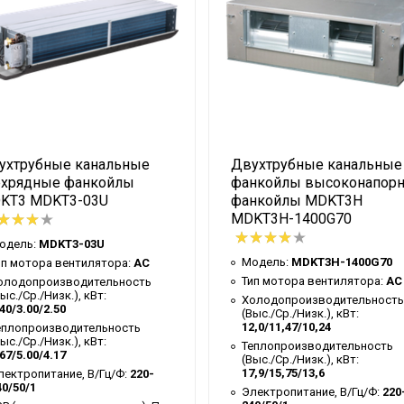
ухтрубные канальные
Двухтрубные канальные
ехрядные фанкойлы
фанкойлы высоконапор
KT3 MDKT3-03U
фанкойлы MDKT3H
MDKT3H-1400G70
одель:
MDKT3-03U
Модель:
MDKT3H-1400G70
ип мотора вентилятора:
AC
Тип мотора вентилятора:
AC
олодопроизводительность
ыс./Ср./Низк.), кВт:
Холодопроизводительность
40/3.00/2.50
(Выс./Ср./Низк.), кВт:
12,0/11,47/10,24
еплопроизводительность
ыс./Ср./Низк.), кВт:
Теплопроизводительность
67/5.00/4.17
(Выс./Ср./Низк.), кВт:
17,9/15,75/13,6
лектропитание, В/Гц/Ф:
220-
40/50/1
Электропитание, В/Гц/Ф:
220