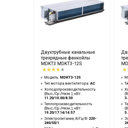
альные
Двухтрубные канальные
Дв
ойлы
трехрядные фанкойлы
тр
U
MDKT3 MDKT3-12S
MD
U
Модель:
MDKT3-12S
М
тора:
AC
Тип мотора вентилятора:
AC
Т
ельность
Холодопроизводительность
Х
:
(Выс./Ср./Низк.), кВт:
(В
11.20/10.00/8.50
3.
ьность
Теплопроизводительность
Т
:
(Выс./Ср./Низк.), кВт:
(В
19.20/17.14/14.57
5.
Гц/Ф:
220-
Электропитание, В/Гц/Ф:
220-
Э
240/50/1
2