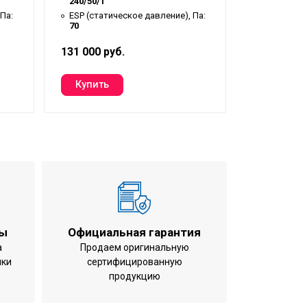
240/50/1
ESP (стати
50
Па:
ESP (статическое давление), Па:
70
131 000 руб.
143 000 ру
ты
Официальная гарантия
а
Продаем оригинальную
ики
сертифицированную
продукцию