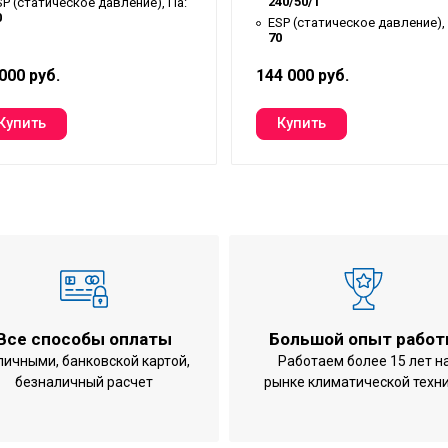
240/50/1
SP (статическое давление), Па:
0
ESP (статическое давление), 
70
000 руб.
144 000 руб.
Все способы оплаты
Большой опыт рабо
личными, банковской картой,
Работаем более 15 лет н
безналичный расчет
рынке климатической техн