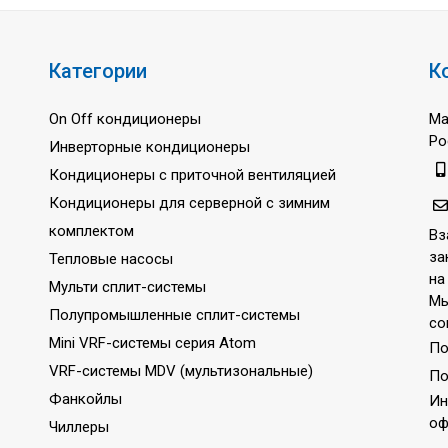
Категории
К
On Off кондиционеры
Ма
Ро
Инверторные кондиционеры
Кондиционеры с приточной вентиляцией
Кондиционеры для серверной с зимним
комплектом
Вз
за
Тепловые насосы
на
Мульти сплит-системы
Мы
Полупромышленные сплит-системы
со
Mini VRF-системы серия Atom
По
VRF-системы MDV (мультизональные)
По
Фанкойлы
Ин
оф
Чиллеры