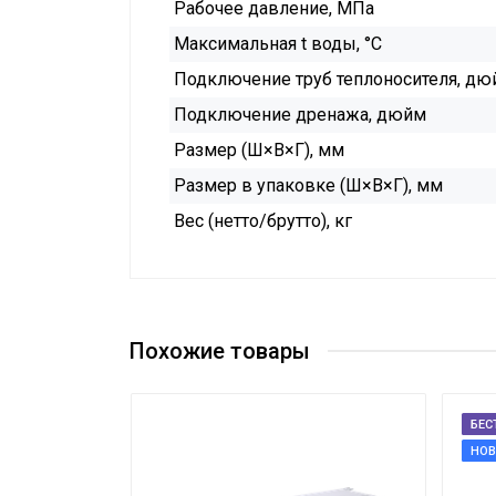
Рабочее давление, МПа
Максимальная t воды, °C
Подключение труб теплоносителя, дю
Подключение дренажа, дюйм
Размер (Ш×В×Г), мм
Размер в упаковке (Ш×В×Г), мм
Вес (нетто/брутто), кг
Похожие товары
БЕС
НОВ