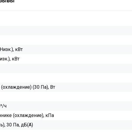
зывы
изк.), кВт
зк.), кВт
охлаждение) (30 Па), Вт
³/ч
нике (охлаждение), кПа
), 30 Па, дБ(А)