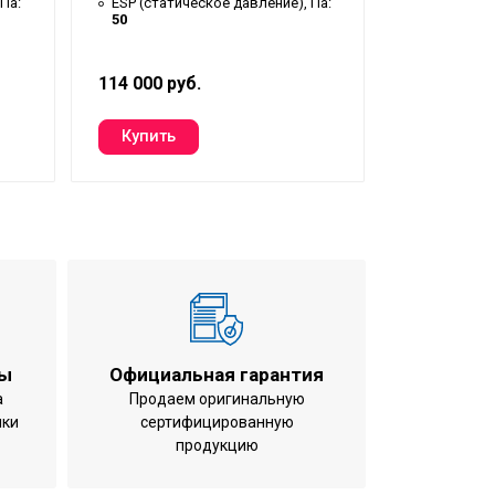
Па:
ESP (статическое давление), Па:
ESP (стати
50
30
114 000 руб.
83 000 руб
ты
Официальная гарантия
а
Продаем оригинальную
ики
сертифицированную
продукцию