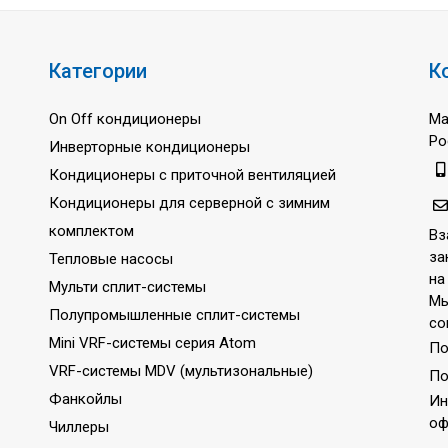
Категории
К
On Off кондиционеры
Ма
Ро
Инверторные кондиционеры
Кондиционеры с приточной вентиляцией
Кондиционеры для серверной с зимним
комплектом
Вз
за
Тепловые насосы
на
Мульти сплит-системы
Мы
Полупромышленные сплит-системы
со
Mini VRF-системы серия Atom
По
VRF-системы MDV (мультизональные)
По
Фанкойлы
Ин
оф
Чиллеры