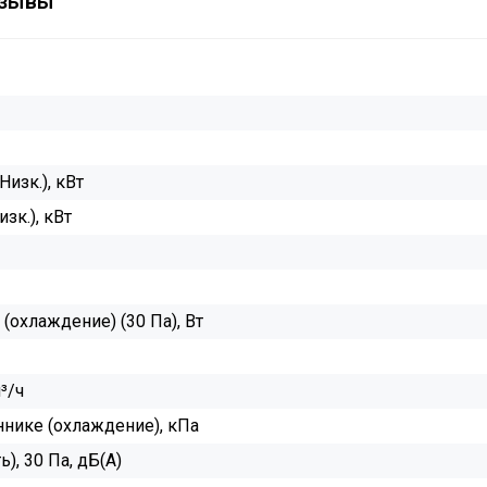
зывы
изк.), кВт
зк.), кВт
охлаждение) (30 Па), Вт
³/ч
нике (охлаждение), кПа
), 30 Па, дБ(А)