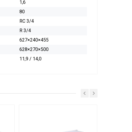
1,6
80
RC 3/4
R 3/4
627×240×455
628×270×500
11,9 / 14,0