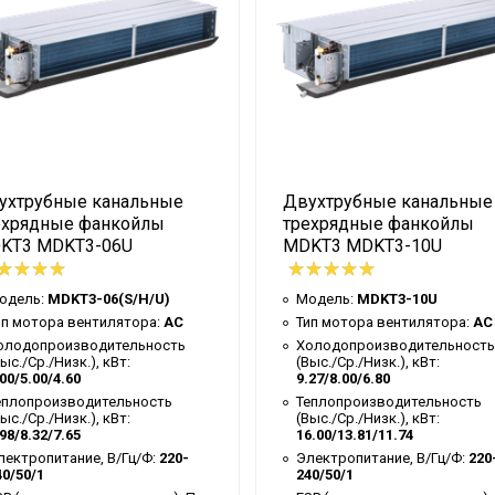
ухтрубные канальные
Двухтрубные канальные
ехрядные фанкойлы
трехрядные фанкойлы
KT3 MDKT3-06U
MDKT3 MDKT3-10U
одель:
MDKT3-06(S/H/U)
Модель:
MDKT3-10U
ип мотора вентилятора:
AC
Тип мотора вентилятора:
AC
олодопроизводительность
Холодопроизводительность
ыс./Ср./Низк.), кВт:
(Выс./Ср./Низк.), кВт:
00/5.00/4.60
9.27/8.00/6.80
еплопроизводительность
Теплопроизводительность
ыс./Ср./Низк.), кВт:
(Выс./Ср./Низк.), кВт:
98/8.32/7.65
16.00/13.81/11.74
лектропитание, В/Гц/Ф:
220-
Электропитание, В/Гц/Ф:
220
40/50/1
240/50/1