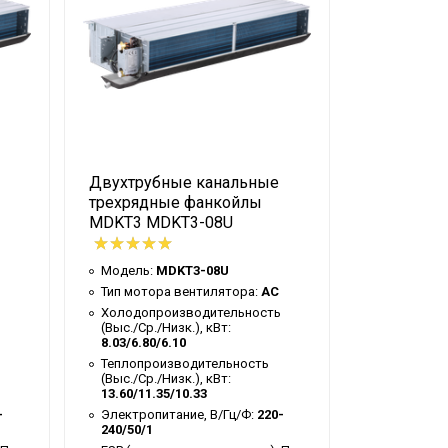
Двухтрубные канальные
Двухтруб
трехрядные фанкойлы
трехрядн
MDKT3 MDKT3-08U
MDKT3 MD
Модель:
MDKT3-08U
Модель:
M
Тип мотора вентилятора:
AC
Тип мотор
Холодопроизводительность
Холодопр
(Выс./Ср./Низк.), кВт:
(Выс./Ср./Н
8.03/6.80/6.10
7.20/6.10/5
Теплопроизводительность
Теплопрои
(Выс./Ср./Низк.), кВт:
(Выс./Ср./Н
13.60/11.35/10.33
12.00/10.1
-
Электропитание, В/Гц/Ф:
220-
Электропи
240/50/1
240/50/1