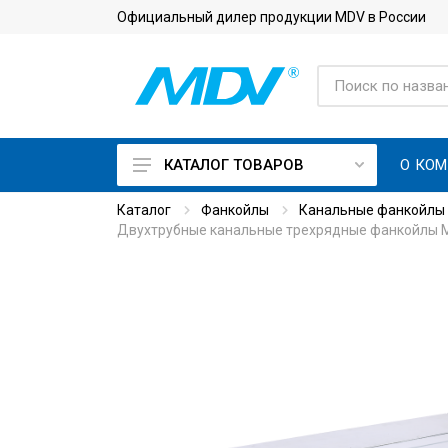
Официальный дилер продукции MDV в России
О КО
КАТАЛОГ ТОВАРОВ
Каталог
Фанкойлы
Канальные фанкойлы
On Off кондиционеры
Двухтрубные канальные трехрядные фанкойлы 
Инверторные кондиционеры
Кондиционеры с приточной
вентиляцией
Кондиционеры для
серверной с зимним
комплектом
Тепловые насосы