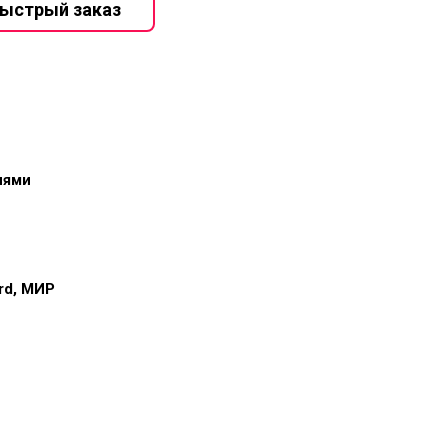
иями
ard, МИР