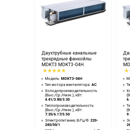
альные
Двухтрубные канальные
Дв
ойлы
трехрядные фанкойлы
тр
S
MDKT3 MDKT3-04H
MD
S
Модель:
MDKT3-04H
М
тора:
AC
Тип мотора вентилятора:
AC
Т
ельность
Холодопроизводительность
Х
:
(Выс./Ср./Низк.), кВт:
(В
4.41/3.80/3.30
6.
ьность
Теплопроизводительность
Т
:
(Выс./Ср./Низк.), кВт:
(В
7.35/6.17/5.50
9.
Гц/Ф:
220-
Электропитание, В/Гц/Ф:
220-
Э
240/50/1
2