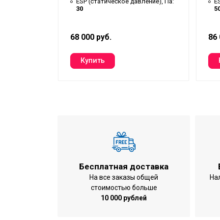
вление), Па:
ESP (статическое давление), Па:
E
30
5
68 000 руб.
86 
Бесплатная доставка
На все заказы общей
На
стоимостью больше
10 000 рублей