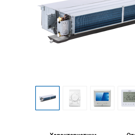
Мульти сплит-системы
Полупромышленные сплит-
системы
Mini VRF-системы серия
Atom
VRF-системы MDV
(мультизональные)
Фанкойлы
Чиллеры
Компрессорно-
конденсаторные блоки
Руфтопы