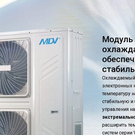
Модуль 
охлажда
обеспеч
стабиль
Охлаждаемый 
электронных 
температуру н
стабильную и
управления 
экстремально
расширить те
систем серии V