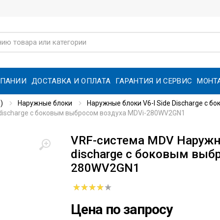
МПАНИИ
ДОСТАВКА И ОПЛАТА
ГАРАНТИЯ И СЕРВИС
МОНТ
)
Наружные блоки
Наружные блоки V6-I Side Discharge с б
 discharge с боковым выбросом воздуха MDVi-280WV2GN1
VRF-система MDV Наружны
discharge с боковым выб
280WV2GN1
Цена по запросу