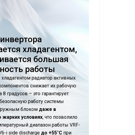
инвертора
ется хладагентом,
ивается большая
ность работы
хладагентом радиатор активных
компонентов снижает их рабочую
а 8 градусов – это гарантирует
 безопасную работу системы
наружным блоком
даже в
 жарких условиях
, что позволило
мпературный диапазон работы VRF-
6-i side discharge
до +55°С
при