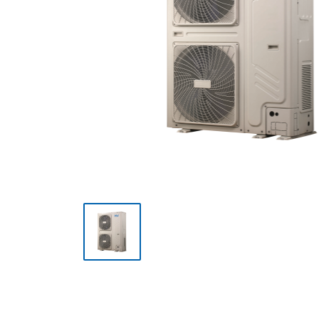
Мульти сплит-системы
Полупромышленные сплит-
системы
Mini VRF-системы серия
Atom
VRF-системы MDV
(мультизональные)
Фанкойлы
Чиллеры
Компрессорно-
конденсаторные блоки
Руфтопы