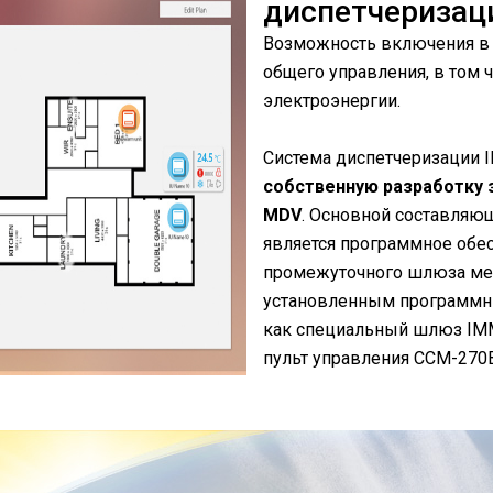
диспетчеризац
Возможность включения в 
общего управления, в том ч
электроэнергии.
Система диспетчеризации I
собственную разработку 
MDV
. Основной составляю
является программное обес
промежуточного шлюза ме
установленным программн
как специальный шлюз IMM
пульт управления CCM-270