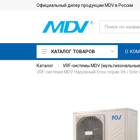
Официальный дилер продукции MDV в России
О КО
КАТАЛОГ ТОВАРОВ
Каталог
VRF-системы MDV (мультизональные
On Off кондиционеры
VRF-система MDV Наружный блок серии V6-i Side
Инверторные кондиционеры
Кондиционеры с приточной
вентиляцией
Кондиционеры для
серверной с зимним
комплектом
Тепловые насосы