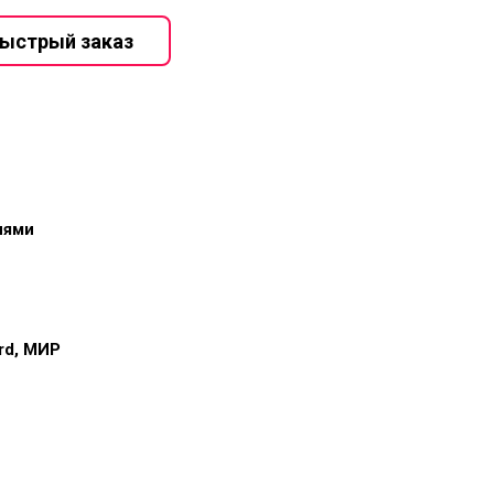
иями
ard, МИР