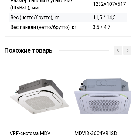
Размер панели в упаковке
1232×107×517
(Ш×В×Г), мм
Вес (нетто/брутто), кг
11,5 / 14,5
Вес панели (нетто/брутто), кг
3,5 / 4,7
Похожие товары
VRF-система MDV
MDVI3-36C4VR12D