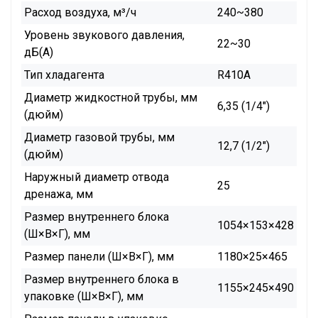
Расход воздуха, м³/ч
240~380
Уровень звукового давления,
22~30
дБ(А)
Тип хладагента
R410A
Диаметр жидкостной трубы, мм
6,35 (1/4")
(дюйм)
Диаметр газовой трубы, мм
12,7 (1/2")
(дюйм)
Наружный диаметр отвода
25
дренажа, мм
Размер внутреннего блока
1054×153×428
(Ш×В×Г), мм
Размер панели (Ш×В×Г), мм
1180×25×465
Размер внутреннего блока в
1155×245×490
упаковке (Ш×В×Г), мм