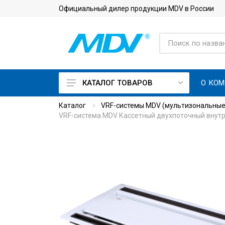
Официальный дилер продукции MDV в России
О КО
КАТАЛОГ ТОВАРОВ
Каталог
VRF-системы MDV (мультизональные
On Off кондиционеры
VRF-система MDV Кассетный двухпоточный внутр
Инверторные кондиционеры
Кондиционеры с приточной
вентиляцией
Кондиционеры для
серверной с зимним
комплектом
Тепловые насосы