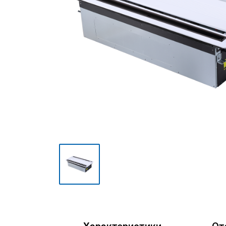
Мульти сплит-системы
Полупромышленные сплит-
системы
Mini VRF-системы серия
Atom
VRF-системы MDV
(мультизональные)
Фанкойлы
Чиллеры
Компрессорно-
конденсаторные блоки
Руфтопы