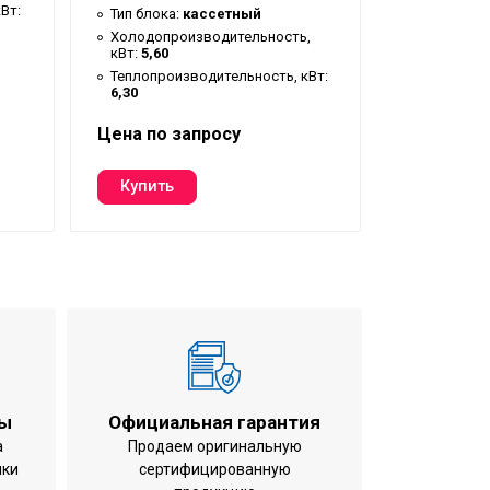
Вт:
Теплопрои
Тип блока:
кассетный
8,00
Холодопроизводительность,
кВт:
5,60
Теплопроизводительность, кВт:
6,30
Цена по запросу
Цена по з
ты
Официальная гарантия
а
Продаем оригинальную
ики
сертифицированную