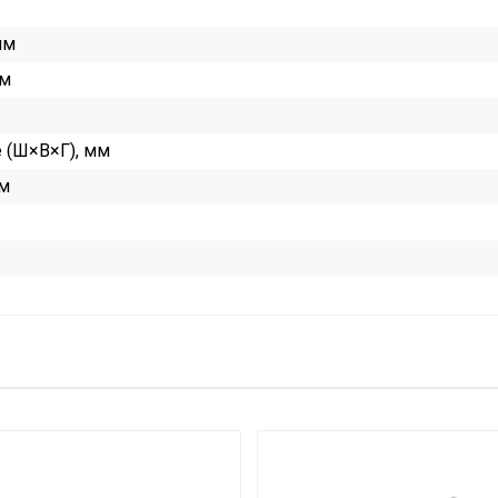
мм
мм
 (Ш×В×Г), мм
мм