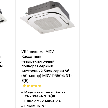
VRF-система MDV
VRF-сист
й
Кассетный
Кассетны
6
четырёхпоточный
внутренни
HN1
полноразмерный
MDVI3-71
внутренний блок серии V6
(AC-мотор) MDV-D56Q4/N1-
Модель вн
E(B)
MDVI3-71
Панель:
M
Поколение
Модель внутреннего блока:
MDV-D56Q4/N1-E(B)
Тип блока:
Панель:
MDV-MBQ4-01E
,
Холодопро
кВт:
7,10
Поколение:
V6