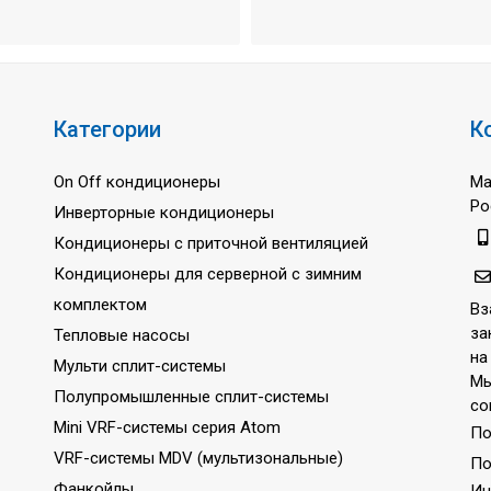
Категории
К
On Off кондиционеры
Ма
Ро
Инверторные кондиционеры
Кондиционеры с приточной вентиляцией
Кондиционеры для серверной с зимним
комплектом
Вз
за
Тепловые насосы
на
Мульти сплит-системы
Мы
Полупромышленные сплит-системы
со
Mini VRF-системы серия Atom
По
VRF-системы MDV (мультизональные)
По
Фанкойлы