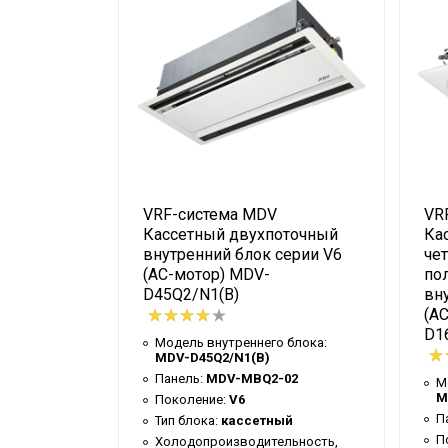
VRF-система MDV
VR
Кассетный двухпоточный
Ка
внутренний блок серии V6
че
(АC-мотор) MDV-
по
серии V6
D45Q2/N1(B)
вн
D28Q4/N1-
(A
D1
Модель внутреннего блока:
MDV-D45Q2/N1(B)
Панель:
MDV-MBQ2-02
 блока:
М
)
M
Поколение:
V6
01E
П
Тип блока:
кассетный
П
Холодопроизводительность,