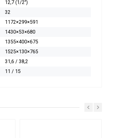
12,7 (1/2")
32
1172×299×591
1430×53×680
1355×400×675
1525×130×765
31,6 / 38,2
11 / 15