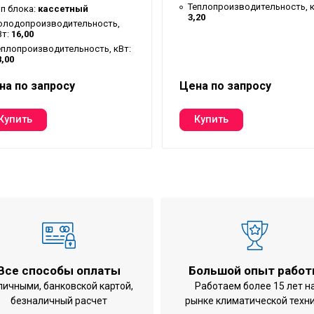
Теплопроизводительность, к
ип блока:
кассетный
3,20
олодопроизводительность,
Вт:
16,00
еплопроизводительность, кВт:
8,00
на по запросу
Цена по запросу
Все способы оплаты
Большой опыт рабо
личными, банковской картой,
Работаем более 15 лет н
безналичный расчет
рынке климатической техн