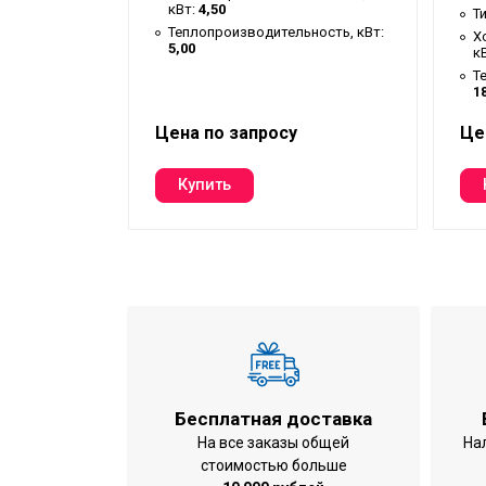
кВт:
4,50
ый
Т
Теплопроизводительность, кВт:
льность,
Х
5,00
к
ность, кВт:
Т
1
Цена по запросу
Це
Бесплатная доставка
На все заказы общей
На
стоимостью больше