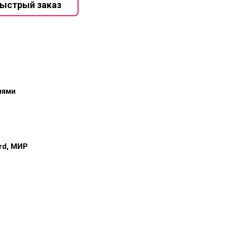
иями
ard, МИР