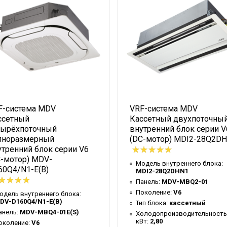
F-система MDV
VRF-система MDV
ссетный
Кассетный двухпоточны
тырёхпоточный
внутренний блок серии V
лноразмерный
(DC-мотор) MDI2-28Q2D
утренний блок серии V6
C-мотор) MDV-
Модель внутреннего блока:
60Q4/N1-E(B)
MDI2-28Q2DHN1
Панель:
MDV-MBQ2-01
Поколение:
V6
одель внутреннего блока:
DV-D160Q4/N1-E(B)
Тип блока:
кассетный
анель:
MDV-MBQ4-01E(S)
Холодопроизводительность
кВт:
2,80
околение:
V6