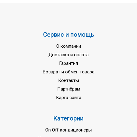
Рабочий диапазон наружных
-15...+24
температур при нагреве, °C
Размер внутреннего блока
1068×235×675
(Ш×В×Г), мм
Сервис и помощь
Размер наружного блока
805×554×330
О компании
(Ш×В×Г), мм
Доставка и оплата
Размер внутреннего блока в
1145×318×755
Гарантия
упаковке (Ш×В×Г), мм
Возврат и обмен товара
Размер наружного блока в
915×615×370
Контакты
упаковке (Ш×В×Г), мм
Партнёрам
Вес внутреннего блока (нетто/
28,0 / 33,3
Карта сайта
брутто), кг
Вес наружного блока (нетто/
32,5 / 35,2
брутто), кг
Категории
On Off кондиционеры