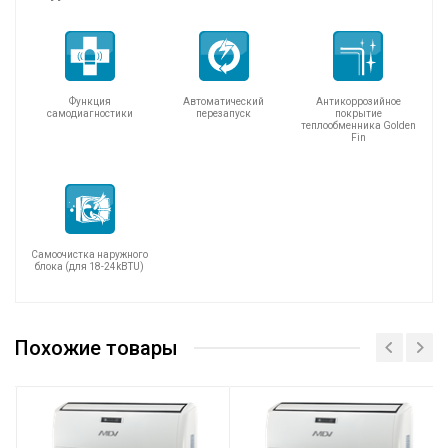
Функция
Автоматический
Антикоррозийное
самодиагностики
перезапуск
покрытие
теплообменника Golden
Fin
Самоочистка наружного
блока (для 18-24kBTU)
MDUE-
Модель внутреннего блока
18HRFN8
Похожие товары
Модель наружного блока
MDOU-18HFN8
Холодопроизводительность Т1/
5,28(2,71-5,86)
Т3, кВт