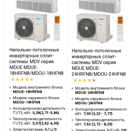
Теплопроизводительность Т1/Т3,
5,57(2,42-6,30)
кВт
Электропитание, В/Гц/Ф
220-240/50/1
Номинальная потребляемая
1,45(0,670-
мощность (охлаждение), кВт
2,027)**
Коэффициент сезонной
Напольно-потолочные
6,2
Напольно-потолочные
энергоэффективности SEER
инверторные сплит-
инверторные сплит-
системы MDV серия
системы MDV серия
Класс энергоэффективности
A++
MDUE MDUE-
MDUE MDUE-
(охлаждение)
18HRFN8/MDOU-18HFN8
8
24HRFN8/MDOU-24HFN8
Номинальный потребляемый ток
6,00 (3,2 - 9,0)**
(охлаждение), А
Модель внутреннего блока:
:
Модель внутреннего блока:
MDUE-18HRFN8
MDUE-24HRFN8
Номинальная потребляемая
1,50 (0,540 -
Модель наружного блока:
Модель наружного блока:
MDOU-18HFN8
мощность (нагрев), кВт
1,640)**
MDOU-24HFN8
Холодопроизводительность
ь,
Холодопроизводительность,
Коэффициент сезонной
Т1/Т3, кВт:
5,28(2,71-5,86)
кВт:
7,03 (3,22 - 7,77)
5,1
энергоэффективности SCOP
Теплопроизводительность
,
Теплопроизводительность,
Т1/Т3, кВт:
5,57(2,42-6,30)
кВт:
7,62 (2,72 - 8,29)
Класс энергоэффективности
Электропитание, В/Гц/Ф:
я
Электропитание, В/Гц/Ф:
220-