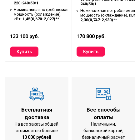
A+++
220-240/50/1
т:
240/50/1
(нагрев)
Номинальная потребляемая
Номинальная потребляемая
мощность (охлаждение),
Номинальный потребляемый ток
мощность (охлаждение), кВт:
6,60 (2,7 - 7,3)**
кВт:
1,45(0,670-2,027)**
R:
2,30(0,747-2,930)**
(нагрев), А
Максимальная потребляемая
133 100 руб.
170 800 руб.
2,95*
мощность, кВт
Максимальный потребляемый
13,5*
ток, А
Подключение электропитания
наружный
Межблочный кабель, мм²
4х1,5***
Расход воздуха (Выс./Ср./Низк.),
958/839/723
м³/ч
Уровень шума (Выс./Ср./Низк.
44/41/37
Бесплатная
Все способы
скорость), дБ(А)
доставка
оплаты
Уровень шума наружного блока,
На все заказы общей
Наличными,
56
дБ(А)
стоимостью больше
банковской картой,
10 000 рублей
безналичный расчет