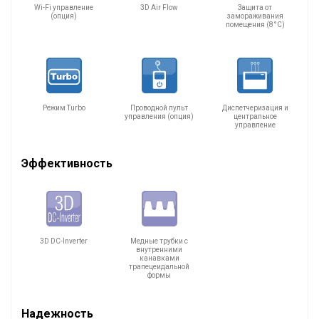
Wi-Fi управление
3D Air Flow
Защита от
(опция)
замораживания
помещения (8°C)
Режим Turbo
Проводной пульт
Диспетчеризация и
управления (опция)
центральное
управление
Эффективность
3D DC-Inverter
Медные трубки с
внутренними
канавками
трапецеидальной
формы
Надежность