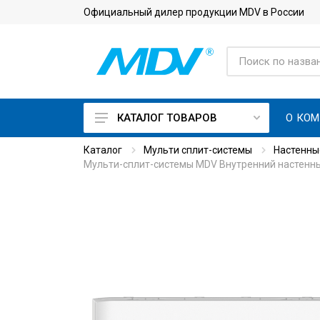
Официальный дилер продукции MDV в России
О КО
КАТАЛОГ ТОВАРОВ
Каталог
Мульти сплит-системы
Настенны
On Off кондиционеры
Мульти-сплит-системы MDV Внутренний настенный
Инверторные кондиционеры
Кондиционеры с приточной
вентиляцией
Кондиционеры для
серверной с зимним
комплектом
Тепловые насосы