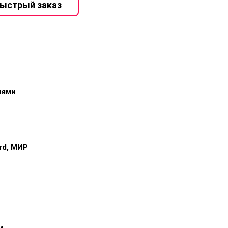
иями
ard, МИР