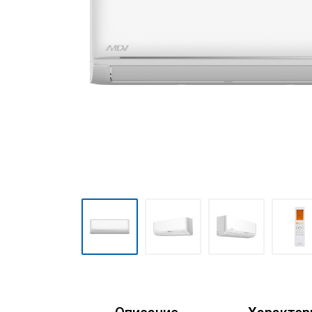
Мульти сплит-системы
Полупромышленные сплит-
системы
Mini VRF-системы серия
Atom
VRF-системы MDV
(мультизональные)
Фанкойлы
Чиллеры
Компрессорно-
конденсаторные блоки
Руфтопы