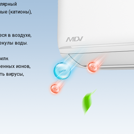
олярный
ые (катионы),
ся в воздухе,
екулы воды.
млн.
женных ионов,
ть вирусы,