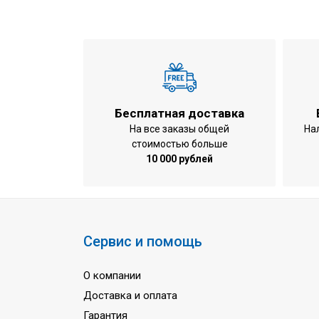
Наружный диаметр отвода дренажа, 
Максимальная длина труб, м
Максимальный перепад по высоте ме
Максимальный перепад по высоте ме
Рабочий диапазон наружных температ
Бесплатная доставка
Рабочий диапазон наружных температу
На все заказы общей
На
стоимостью больше
Размер внутреннего блока (Ш×В×Г), 
10 000 рублей
Размер наружного блока (Ш×В×Г), мм
Размер внутреннего блока в упаковке
Размер наружного блока в упаковке 
Сервис и помощь
Вес внутреннего блока (нетто/брутто),
Вес наружного блока (нетто/брутто), к
О компании
Доставка и оплата
Гарантия