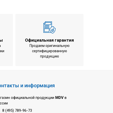
31
50
ше), м
25
е), м
30
-15...+48
ты
Официальная гарантия
-15...+24
а
Продаем оригинальную
ики
сертифицированную
1470×512×775
продукцию
1120×1558×528
1555×545×875
1270×1720×565
онтакты и информация
83 / 92
148 / 164
газин официальной продукции
MDV
в
ссии
8 (495) 789-96-73