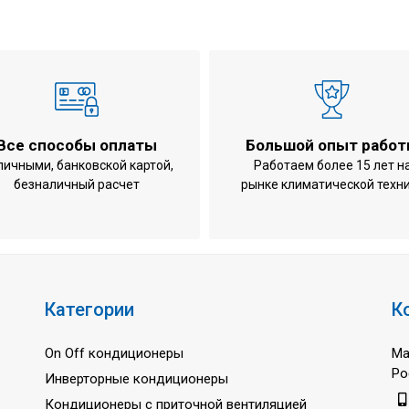
мм
жду внутренним и наружным блоками (наружный блок вы
жду внутренним и наружным блоками (наружный блок ниж
ур при охлаждении, °C
Все способы оплаты
Большой опыт рабо
р при нагреве, °C
личными, банковской картой,
Работаем более 15 лет н
безналичный расчет
рынке климатической техн
мм
 (Ш×В×Г), мм
(Ш×В×Г), мм
Категории
К
 кг
г
On Off кондиционеры
Ма
Ро
Инверторные кондиционеры
Кондиционеры с приточной вентиляцией