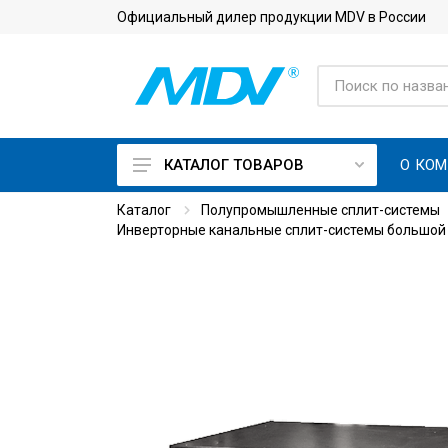
Официальный дилер продукции MDV в России
О КО
КАТАЛОГ ТОВАРОВ
Каталог
Полупромышленные сплит-системы
On Off кондиционеры
Инверторные канальные сплит-системы большой
Инверторные кондиционеры
Кондиционеры с приточной
вентиляцией
Кондиционеры для
серверной с зимним
комплектом
Тепловые насосы