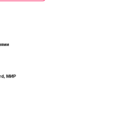
иями
ard, МИР