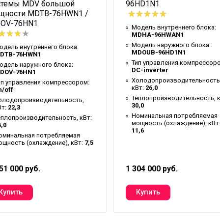
стемы MDV большой
96HD1N1
щности MDTB-76HWN1 /
OV-76HN1
Модель внутреннего блока:
MDHA-96HWAN1
Модель наружного блока:
одель внутреннего блока:
MDOUB-96HD1N1
DTB-76HWN1
Тип управления компрессор
одель наружного блока:
DC-inverter
DOV-76HN1
Холодопроизводительность
ип управления компрессором:
кВт:
26,0
нимальный, дБ(А)
n/off
Теплопроизводительность, к
олодопроизводительность,
30,0
Вт:
22,3
Номинальная потребляемая
еплопроизводительность, кВт:
мощность (охлаждение), кВт
,0
11,6
оминальная потребляемая
ощность (охлаждение), кВт:
7,5
51 000 руб.
1 304 000 руб.
м)