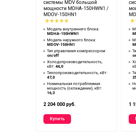
системы MDV большой
си
Подключение электропитания
мощности MDHA-150HWN1 /
мо
MDOV-150HN1
MD
Межблочный кабель, мм²
 блока:
Расход воздуха, м³/ч
блока:
Модель внутреннего блока:
М
MDHA-150HWN1
M
ESP (статическое давление, номинал)
прессором:
Модель наружного блока:
М
MDOV-150HN1
M
ESP (статическое давление, диапазон)
льность,
Тип управления компрессором:
Т
Уровень шума внутреннего блока, ми
on/off
o
ность, кВт:
Холодопроизводительность,
Х
Уровень шума наружного блока, дБ(А)
кВт:
44,0
к
бляемая
Теплопроизводительность, кВт:
Т
Модель компрессора
ие), кВт:
47,0
25
Номинальная потребляемая
Н
Тип компрессора
мощность (охлаждение), кВт:
м
16,3
Бренд компрессора
Тип хладагента
2 204 000 руб.
1 1
Заводская заправка хладагента, кг
Диаметр жидкостной трубы, мм (дюй
Диаметр газовой трубы, мм (дюйм)