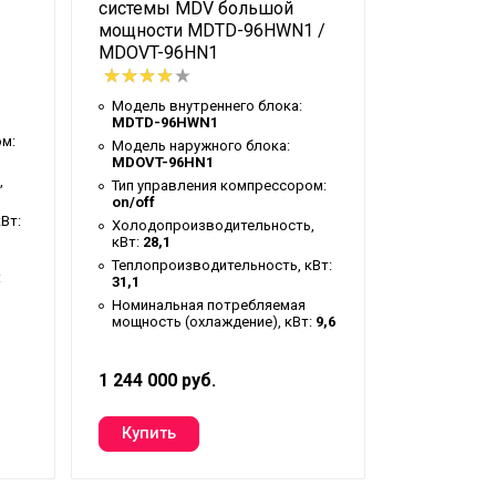
системы MDV большой
системы 
наружный блок
мощности MDTD-96HWN1 /
мощности
MDOVT-96HN1
MDOV-76
3*2.5 + 3*0.75 в экране
3000 - 4800
Модель внутреннего блока:
Модель вн
MDTD-96HWN1
MDTD-76
0 - 50
ом:
Модель наружного блока:
Модель на
MDOVT-96HN1
MDOV-76
0 - 150
,
Тип управления компрессором:
Тип управ
49-52
on/off
on/off
Вт:
Холодопроизводительность,
Холодопро
59
кВт:
28,1
кВт:
22,3
Теплопроизводительность, кВт:
Теплопрои
LNB53FCAMC
:
31,1
25,0
Номинальная потребляемая
Номинальн
Ротационный
мощность (охлаждение), кВт:
9,6
мощность 
MITSUBISHI
R410A
1 244 000 руб.
1 142 000 
7,2
9,53 (3/8")
25,4 (1")