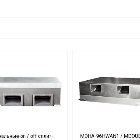
(охлаждение), кВт
EER
ждение), А
нагрев), кВт
COP
ев), А
ь, кВт
альные on / off сплит-
MDHA-96HWAN1 / MDOU