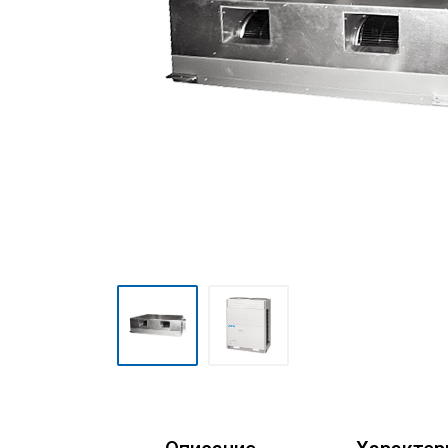
Мульти сплит-системы
Полупромышленные сплит-
системы
Mini VRF-системы серия
Atom
VRF-системы MDV
(мультизональные)
Фанкойлы
Чиллеры
Компрессорно-
конденсаторные блоки
Руфтопы