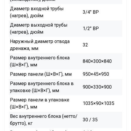
Диаметр входной трубы
3/4" ВР
(нагрев), дюйм
Диаметр выходной трубы
1/2" ВР
(нагрев), дюйм
Наружный диаметр отвода
32
дренажа, мм
Размер внутреннего блока
840×300×840
(Ш×В×Г), мм
Размер панели (Ш×В×Г), мм
950×45×950
Размер внутреннего блока в
900×330×900
упаковке (Ш×В×Г), мм
Размер панели в упаковке
1035×90×1035
(Ш×В×Г), мм
Вес внутреннего блока (нетто/
30 / 35
брутто), кг