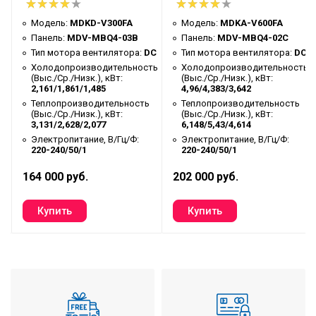
Модель:
MDKD-V300FA
Модель:
MDKA-V600FA
Панель:
MDV-MBQ4-03B
Панель:
MDV-MBQ4-02C
C
Тип мотора вентилятора:
DC
Тип мотора вентилятора:
DC
ть
Холодопроизводительность
Холодопроизводительность
(Выс./Ср./Низк.), кВт:
(Выс./Ср./Низк.), кВт:
2,161/1,861/1,485
4,96/4,383/3,642
Теплопроизводительность
Теплопроизводительность
(Выс./Ср./Низк.), кВт:
(Выс./Ср./Низк.), кВт:
3,131/2,628/2,077
6,148/5,43/4,614
Электропитание, В/Гц/Ф:
Электропитание, В/Гц/Ф:
220-240/50/1
220-240/50/1
164 000 руб.
202 000 руб.