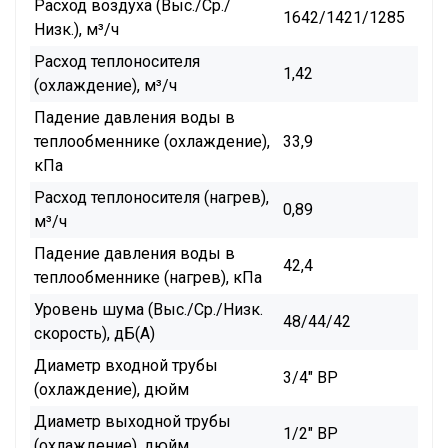
Расход воздуха (Выс./Ср./
1642/1421/1285
Низк.), м³/ч
Расход теплоносителя
1,42
(охлаждение), м³/ч
Падение давления воды в
теплообменнике (охлаждение),
33,9
кПа
Расход теплоносителя (нагрев),
0,89
м³/ч
Падение давления воды в
42,4
теплообменнике (нагрев), кПа
Уровень шума (Выс./Ср./Низк.
48/44/42
скорость), дБ(А)
Диаметр входной трубы
3/4" ВР
(охлаждение), дюйм
Диаметр выходной трубы
1/2" ВР
(охлаждение), дюйм