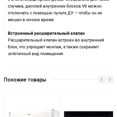
случаев, дисплей внутренних блоков V6 можно
отключать с помощью пульта ДУ — чтобы он не
мешал в ночное время.
Встроенный расширительный клапан
Расширительный клапан встроен во внутренний
блок, что упрощает монтаж, а также сохраняет
эстетичный вид помещения.
Модель внутреннего блока
MDV-D90G/N1-M
Похожие товары
Поколение
V6
Тип блока
настенный
Холодопроизводительность,
9,00
кВт
Теплопроизводительность,
10,00