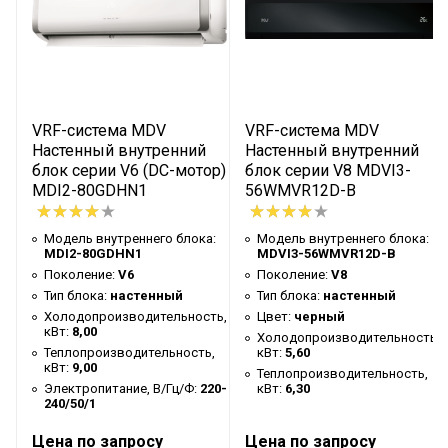
кВт
Электропитание, В/Гц/Ф
220-240/50/1
Номинальная потребляемая
мощность (охлаждение),
0,09
кВт
VRF-система MDV
VRF-система MDV
Расход воздуха, м³/ч
1427/1403/1303/1232/11
Настенный внутренний
Настенный внутренний
блок серии V6 (DC-мотор)
блок серии V8 MDVI3-
Уровень шума, дБ(A)
52/51/50/49/47/45/43
MDI2-80GDHN1
56WMVR12D-B
Тип хладагента
R410A
:
Модель внутреннего блока:
Модель внутреннего блока:
Диаметр жидкостной
MDI2-80GDHN1
MDVI3-56WMVR12D-B
9,53(3/8")
трубы, мм (дюйм)
Поколение:
V6
Поколение:
V8
Тип блока:
настенный
Тип блока:
настенный
Диаметр газовой трубы, мм
15,88(5/8")
Холодопроизводительность,
Цвет:
черный
(дюйм)
кВт:
8,00
ь,
Холодопроизводительность,
Теплопроизводительность,
кВт:
5,60
Наружный диаметр отвода
кВт:
9,00
16
,
Теплопроизводительность,
дренажа, мм
Электропитание, В/Гц/Ф:
220-
кВт:
6,30
240/50/1
Размер внутреннего блока
1194×343×262
(Ш×В×Г), мм
Цена по запросу
Цена по запросу