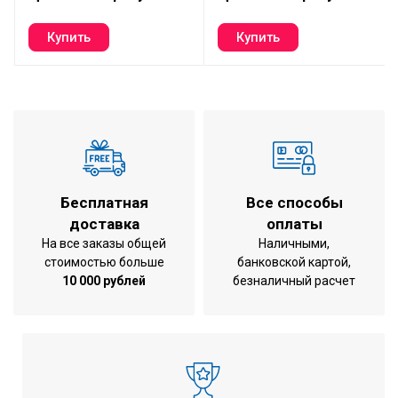
Размер внутреннего блока
1265×420×345
в упаковке (Ш×В×Г), мм
Вес внутреннего блока
17,6 / 21,0
(нетто/брутто), кг
Бесплатная
Все способы
доставка
оплаты
На все заказы общей
Наличными,
стоимостью больше
банковской картой,
10 000 рублей
безналичный расчет