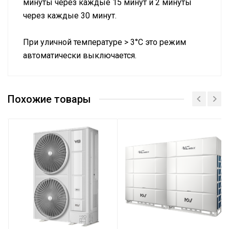
минуты через каждые 15 минут и 2 минуты
через каждые 30 минут.
При уличной температуре > 3°C это режим
автоматически выключается.
MDV-
Модель наружного блока
Vi400V2R1A
Похожие товары
индивидуальной
Тип
установки
Тип мотора вентилятора
DC
Холодопроизводительность, кВт
40,00
Теплопроизводительность, кВт
45,00
Электропитание, В/Гц/Ф
380-415/50/3
ESP (статическое давление), Па
0-35
ESP (статическое давление), Па
35-80 (опция)