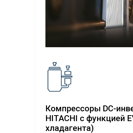
Компрессоры DC-инве
HITACHI с функцией E
хладагента)