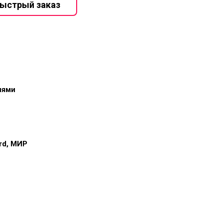
иями
ard, МИР