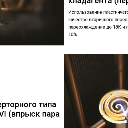
хладагента (пе
Использование пластинчато
качестве вторичного перео
переохлаждение до 18К и 
10%.
рторного типа
VI (впрыск пара