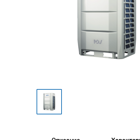
Мульти сплит-системы
Полупромышленные сплит-
системы
Mini VRF-системы серия
Atom
VRF-системы MDV
(мультизональные)
Фанкойлы
Чиллеры
Компрессорно-
конденсаторные блоки
Руфтопы