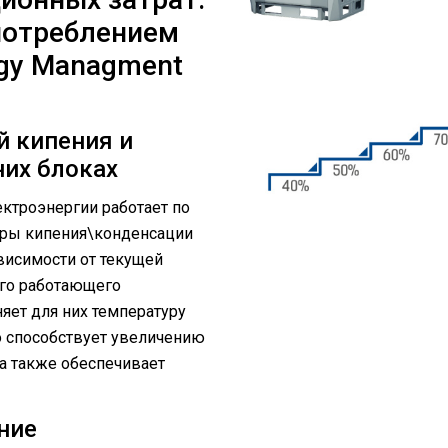
потреблением
rgy Managment
й кипения и
них блоках
ктроэнергии работает по
уры кипения\конденсации
ависимости от текущей
го работающего
яет для них температуру
о способствует увеличению
а также обеспечивает
ние