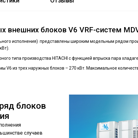
истики
Отзывы
х внешних блоков V6 VRF-систем MD
ного исполнения) представлены широким модельным рядом произв
 кВт).
ого типа производства HITACHI с функцией впрыска пара хладагента
 V6 из трех наружных блоков – ​270 кВт. Максимальное количест
ряд блоков
ия
полнения
льшинстве случаев