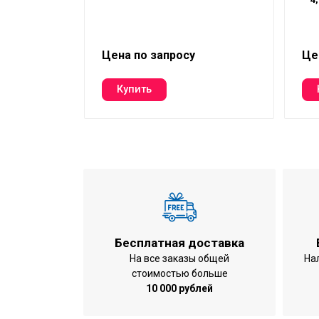
ность, кВт:
Цена по запросу
Це
Бесплатная доставка
На все заказы общей
На
стоимостью больше
10 000 рублей