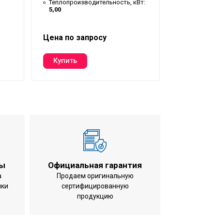
кВт:
10,00
Теплопроизводительность, кВт:
5,00
Теплопрои
11,00
Цена по запросу
Цена по з
ты
Официальная гарантия
а
Продаем оригинальную
ики
сертифицированную
продукцию