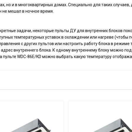
ах, но и в многоквартирных домах. Специально для таких случаев,
 не мешал в ночное время.
кретные задачи, некоторые пульты ДУ для внутренних блоков пок
упных температурных уставок в охлаждении или нагреве (чтобы 
правления с других пультов или настроить работу блока в режиме
адрес внутреннего блока. К одному внутреннему блоку можно по
а пульте WDC-86E/KD можно выбрать какую температуру отобража