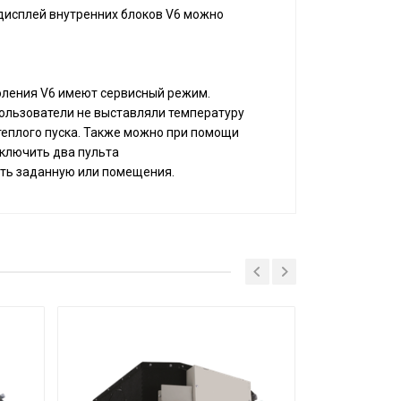
 дисплей внутренних блоков V6 можно
оления V6 имеют сервисный режим.
пользователи не выставляли температуру
 теплого пуска. Также можно при помощи
дключить два пульта
ть заданную или помещения.
MDV-D71Q1/N1-D(B)
MDV-MBQ1-01D
V6
кассетный
7,10
8,00
220-240/50/1