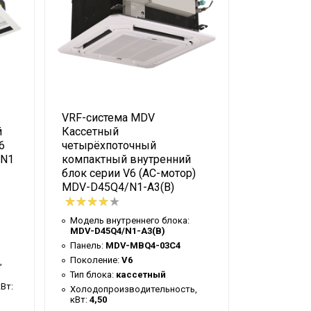
0,06
933/749/592
44/41/37
R410A
9,53(3/8")
VRF-система MDV
VRF-сист
15,88(5/8")
й
Кассетный
Кассетны
25
6
четырёхпоточный
четырёхп
HN1
компактный внутренний
полнораз
1275×189×450
блок серии V6 (AC-мотор)
внутренни
1350×25×505
MDV-D45Q4/N1-A3(B)
(DC-мотор
100Q4DH
1370×295×505
Модель внутреннего блока:
1410×95×560
MDV-D45Q4/N1-A3(B)
Модель вн
MDI2-100
Панель:
MDV-MBQ4-03C4
19,5 / 23,8
Панель:
M
Поколение:
V6
,
4,0 / 5,4
Поколение
Тип блока:
кассетный
Вт:
Тип блока:
Холодопроизводительность,
кВт:
4,50
Холодопро