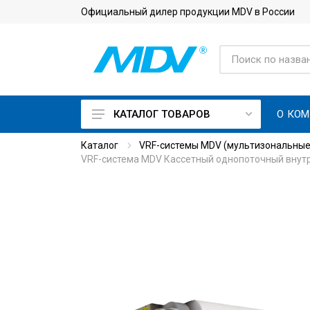
Официальный дилер продукции MDV в России
О КО
КАТАЛОГ ТОВАРОВ
Каталог
VRF-системы MDV (мультизональные
On Off кондиционеры
VRF-система MDV Кассетный однопоточный внутр
Инверторные кондиционеры
Кондиционеры с приточной
вентиляцией
Кондиционеры для
серверной с зимним
комплектом
Тепловые насосы