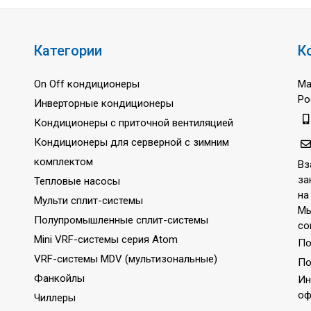
Категории
К
On Off кондиционеры
Ма
Ро
Инверторные кондиционеры
Кондиционеры с приточной вентиляцией
Кондиционеры для серверной с зимним
комплектом
Вз
за
Тепловые насосы
на
Мульти сплит-системы
Мы
Полупромышленные сплит-системы
со
Mini VRF-системы серия Atom
По
VRF-системы MDV (мультизональные)
По
Фанкойлы
Ин
оф
Чиллеры