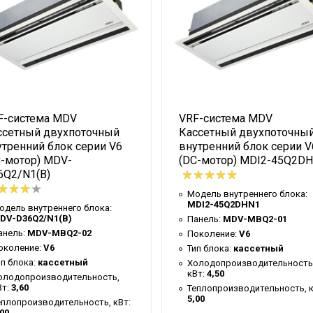
(охлаждение), кВт
м)
F-система MDV
VRF-система MDV
ссетный двухпоточный
Кассетный двухпоточны
мм
утренний блок серии V6
внутренний блок серии V
C-мотор) MDV-
(DC-мотор) MDI2-45Q2D
мм
6Q2/N1(B)
Модель внутреннего блока:
MDI2-45Q2DHN1
одель внутреннего блока:
 (Ш×В×Г), мм
DV-D36Q2/N1(B)
Панель:
MDV-MBQ2-01
мм
анель:
MDV-MBQ2-02
Поколение:
V6
околение:
V6
Тип блока:
кассетный
 кг
ип блока:
кассетный
Холодопроизводительность
кВт:
4,50
олодопроизводительность,
Вт:
3,60
Теплопроизводительность, к
5,00
еплопроизводительность, кВт:
00