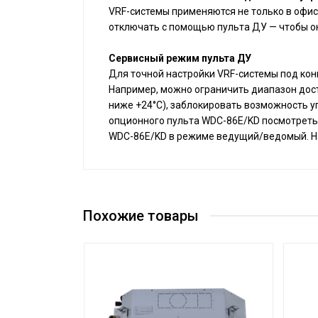
VRF-системы применяются не только в офис
отключать с помощью пульта ДУ — чтобы он
Сервисный режим пульта ДУ
Для точной настройки VRF-системы под кон
Например, можно ограничить диапазон дост
ниже +24°С), заблокировать возможность у
опционного пульта WDC-86E/KD посмотреть 
WDC-86E/KD в режиме ведущий/ведомый. Н
Модель внутреннего блока
Панель
Поколение
Похожие товары
Тип блока
Холодопроизводительность, кВт
Теплопроизводительность, кВт
Электропитание, В/Гц/Ф