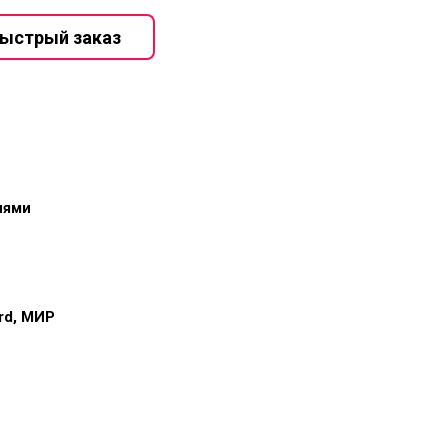
иями
ard, МИР