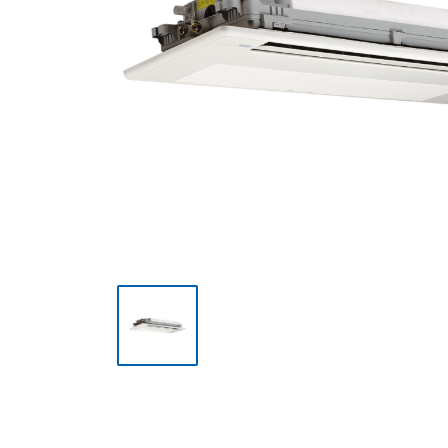
Мульти сплит-системы
Полупромышленные сплит-
системы
Mini VRF-системы серия
Atom
VRF-системы MDV
(мультизональные)
Фанкойлы
Чиллеры
Компрессорно-
конденсаторные блоки
Руфтопы