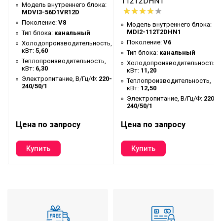
112T2DHN1
ESP (статическое давление,
Модель внутреннего блока:
0 - 50
MDVI3-56D1VR12D
диапазон), Па
Поколение:
V8
:
Модель внутреннего блока:
Уровень шума, дБ(A)
36/34/33/32/30/29/28
MDI2-112T2DHN1
Тип блока:
канальный
Поколение:
V6
Холодопроизводительность,
Тип хладагента
R410A
кВт:
5,60
Тип блока:
канальный
Теплопроизводительность,
Диаметр жидкостной
ь,
Холодопроизводительность,
кВт:
6,30
9,53 (3/8")
кВт:
11,20
трубы, мм (дюйм)
Электропитание, В/Гц/Ф:
220-
,
Теплопроизводительность,
240/50/1
кВт:
12,50
Диаметр газовой трубы, мм
15,88 (5/8")
20-
Электропитание, В/Гц/Ф:
220-
(дюйм)
240/50/1
Наружный диаметр отвода
Цена по запросу
Цена по запросу
25
дренажа, мм
Размер внутреннего блока
1000×210×500
(Ш×В×Г), мм
Размер внутреннего блока
1115×285×525
в упаковке (Ш×В×Г), мм
Вес внутреннего блока
21,5 / 25,0
(нетто/брутто), кг