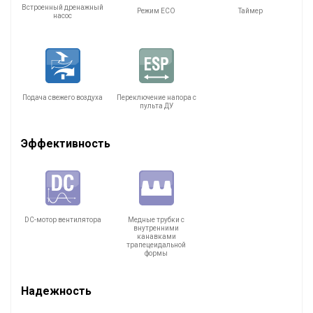
Встроенный дренажный
Режим ECO
Таймер
насос
Подача свежего воздуха
Переключение напора с
пульта ДУ
Эффективность
DC-мотор вентилятора
Медные трубки с
внутренними
канавками
трапецеидальной
формы
Надежность