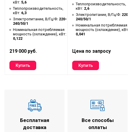
кВт:
5,6
(дюйм)
Теплопроизводительность,
Теплопроизводительность,
кВт:
2,6
,
Диаметр газовой трубы, мм
кВт:
6,3
Электропитание, В/Гц/Ф:
220-
12,7(1/2")
Электропитание, В/Гц/Ф:
220-
240/50/1
(дюйм)
20-
240/50/1
Номинальная потребляемая
Наружный диаметр отвода
Номинальная потребляемая
мощность (охлаждение), кВт:
я
25
мощность (охлаждение), кВт:
0,041
т:
дренажа, мм
0,122
Размер внутреннего блока
997×210×500
219 000 руб.
Цена по запросу
(Ш×В×Г), мм
Размер внутреннего блока в
1115×285×525
упаковке (Ш×В×Г), мм
Вес внутреннего блока (нетто/
22,5 / 26,8
брутто), кг
Бесплатная
Все способы
доставка
оплаты