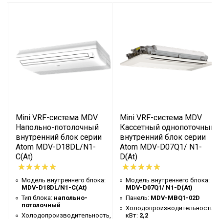
Холодопроизводительность, кВт
4,5
Теплопроизводительность, кВт
5,0
Электропитание, В/Гц/Ф
220-240/50/1
Номинальная потребляемая
0,098
мощность (охлаждение), кВт
Номинальная потребляемая
0,098
мощность (нагрев), кВт
Расход воздуха, м³/ч
800/573/479
Mini VRF-система MDV
Mini VRF-система MDV
ESP (статическое давление,
Напольно-потолочный
Кассетный однопоточный
10
внутренний блок серии
внутренний блок серии
номинал)
й
Atom MDV-D18DL/N1-
Atom MDV-D07Q1/ N1-
ESP (статическое давление,
C(At)
D(At)
0 - 30
диапазон)
Модель внутреннего блока:
Модель внутреннего блока:
Уровень шума, дБ(A)
36/29/26
MDV-D18DL/N1-C(At)
MDV-D07Q1/ N1-D(At)
:
Тип хладагента
R410A
Тип блока:
напольно-
Панель:
MDV-MBQ1-02D
потолочный
Холодопроизводительность,
Диаметр жидкостной трубы, мм
Холодопроизводительность,
кВт:
2,2
ь,
6,35(1/4")