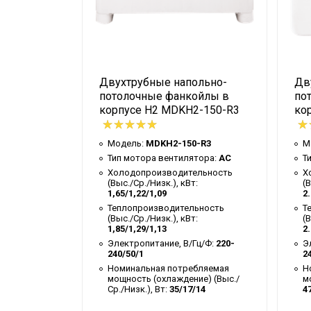
ольно-
Двухтрубные напольно-
Дв
ойлы
потолочные фанкойлы в
по
KH3-350-
корпусе H2 MDKH2-150-R3
ко
Модель:
MDKH2-150-R3
М
-R4
Тип мотора вентилятора:
AC
Т
тора:
AC
Холодопроизводительность
Х
(Выс./Ср./Низк.), кВт:
(В
ельность
1,65/1,22/1,09
2.
:
Теплопроизводительность
Т
(Выс./Ср./Низк.), кВт:
(В
ьность
1,85/1,29/1,13
2.
:
Электропитание, В/Гц/Ф:
220-
Э
240/50/1
2
Гц/Ф:
220-
Номинальная потребляемая
Н
мощность (охлаждение) (Выс./
м
бляемая
Ср./Низк.), Вт:
35/17/14
4
ие) (Выс./
/19