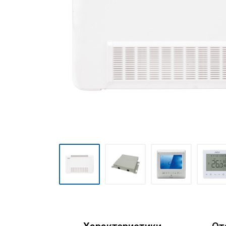
Мульти сплит-системы
Полупромышленные сплит-
системы
Mini VRF-системы серия
Atom
VRF-системы MDV
(мультизональные)
Фанкойлы
Чиллеры
Компрессорно-
конденсаторные блоки
Руфтопы