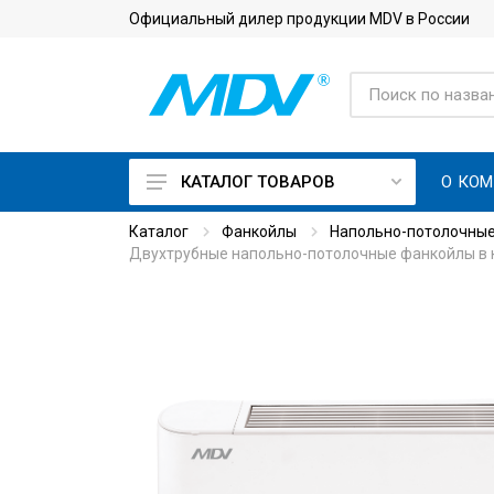
Официальный дилер продукции MDV в России
О КО
КАТАЛОГ ТОВАРОВ
Каталог
Фанкойлы
Напольно-потолочны
On Off кондиционеры
Двухтрубные напольно-потолочные фанкойлы в 
Инверторные кондиционеры
Кондиционеры с приточной
вентиляцией
Кондиционеры для
серверной с зимним
комплектом
Тепловые насосы