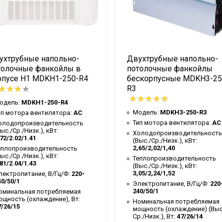
ухтрубные напольно-
Двухтрубные напольно-
толочные фанкойлы в
потолочные фанкойлы
рпусе H1 MDKH1-250-R4
бескорпусные MDKH3-25
R3
одель:
MDKH1-250-R4
Модель:
MDKH3-250-R3
ип мотора вентилятора:
AC
Тип мотора вентилятора:
AC
олодопроизводительность
ыс./Ср./Низк.), кВт:
Холодопроизводительность
72/2.02/1.41
(Выс./Ср./Низк.), кВт:
2,65/2,02/1,40
еплопроизводительность
ыс./Ср./Низк.), кВт:
Теплопроизводительность
81/2.04/1.43
(Выс./Ср./Низк.), кВт:
3,05/2,24/1,52
лектропитание, В/Гц/Ф:
220-
40/50/1
Электропитание, В/Гц/Ф:
220
240/50/1
оминальная потребляемая
ощность (охлаждение), Вт:
Номинальная потребляемая
7/26/15
мощность (охлаждение) (Выс
Ср./Низк.), Вт:
47/26/14