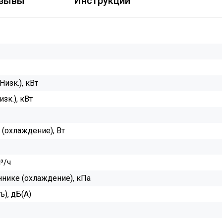
зывы
Инструкции
изк.), кВт
зк.), кВт
(охлаждение), Вт
³/ч
нике (охлаждение), кПа
ь), дБ(А)