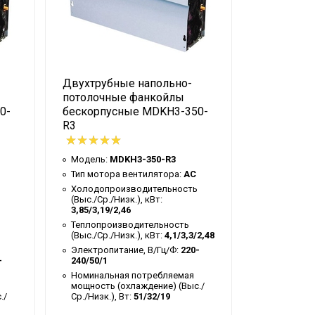
Двухтрубные напольно-
Двухтрубн
потолочные фанкойлы
потолочн
0-
бескорпусные MDKH3-350-
корпусе 
R3
Модель:
M
Модель:
MDKH3-350-R3
Тип мотор
Тип мотора вентилятора:
AC
Холодопр
(Выс./Ср./Н
Холодопроизводительность
6,75/5,8/4,
(Выс./Ср./Низк.), кВт:
3,85/3,19/2,46
Теплопрои
(Выс./Ср./Н
Теплопроизводительность
7,15/5,81/4
(Выс./Ср./Низк.), кВт:
4,1/3,3/2,48
Электропи
Электропитание, В/Гц/Ф:
220-
240/50/1
-
240/50/1
Номинальн
Номинальная потребляемая
мощность 
мощность (охлаждение) (Выс./
Ср./Низк.),
./
Ср./Низк.), Вт:
51/32/19