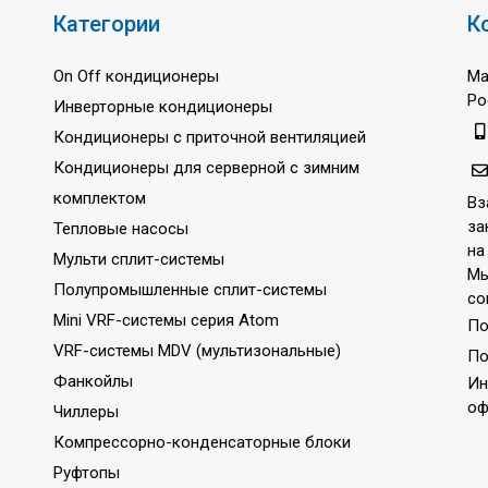
Категории
К
On Off кондиционеры
Ма
Ро
Инверторные кондиционеры
Кондиционеры с приточной вентиляцией
Кондиционеры для серверной с зимним
комплектом
Вз
за
Тепловые насосы
на
Мульти сплит-системы
Мы
Полупромышленные сплит-системы
со
Mini VRF-системы серия Atom
По
VRF-системы MDV (мультизональные)
По
Фанкойлы
Ин
оф
Чиллеры
Компрессорно-конденсаторные блоки
Руфтопы