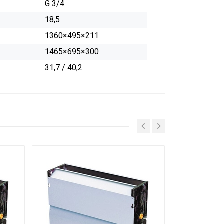
G 3/4
18,5
1360×495×211
1465×695×300
31,7 / 40,2
MDV