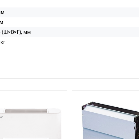
мм
мм
 (Ш×В×Г), мм
 кг
DV» 2022
оводство пользователя напольно-потолочных фанкойлов 
апольно-потолочных фанкойлов MDV с AC мотором