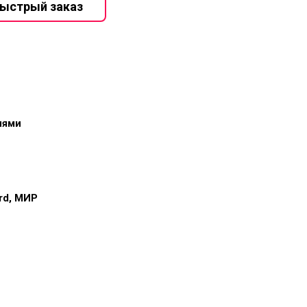
иями
ard, МИР