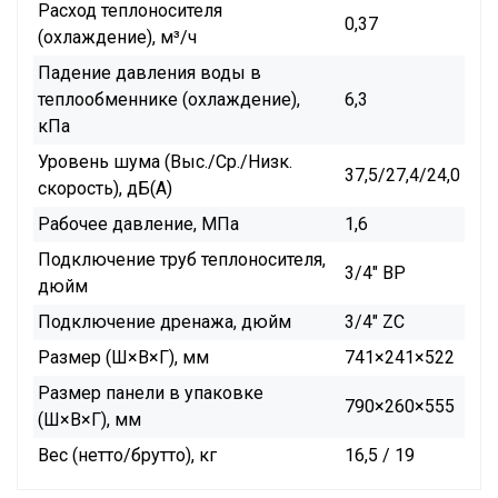
Расход теплоносителя
0,37
(охлаждение), м³/ч
Падение давления воды в
теплообменнике (охлаждение),
6,3
кПа
Уровень шума (Выс./Ср./Низк.
37,5/27,4/24,0
скорость), дБ(А)
Рабочее давление, МПа
1,6
Подключение труб теплоносителя,
3/4" BP
дюйм
Подключение дренажа, дюйм
3/4" ZC
Размер (Ш×В×Г), мм
741×241×522
Размер панели в упаковке
790×260×555
(Ш×В×Г), мм
Вес (нетто/брутто), кг
16,5 / 19