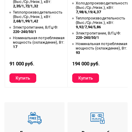
(Выс./Ср./Низк.), кВт:
ть
Холодопроизводительность
2,35/1,72/1,32
(Выс./Ср./Низк.), кВт:
7,98/6,19/4,37
Теплопроизводительность
(Выс./Ср./Низк.), кВт:
Теплопроизводительность
2,68/1,99/1,42
(Выс./Ср./Низк.), кВт:
9,92/7,94/5,86
Электропитание, В/Гц/Ф:
220-240/50/1
Электропитание, В/Гц/Ф:
220-240/50/1
Номинальная потребляемая
мощность (охлаждение), Вт:
я
Номинальная потребляемая
17
:
мощность (охлаждение), Вт:
93
91 000 руб.
194 000 руб.