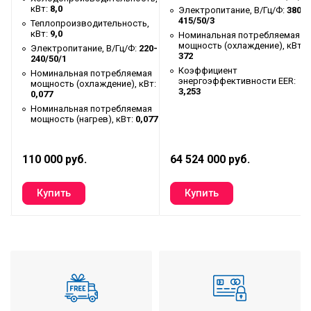
испарителя
м³/ч
кВт:
8,0
ть
Электропитание, В/Гц/Ф:
380-
415/50/3
Теплопроизводительность,
Гидравлические параметры
диаметр труб,
кВт:
9,0
Номинальная потребляемая
испарителя
мм
80-
мощность (охлаждение), кВт:
Электропитание, В/Гц/Ф:
220-
372
240/50/1
Гидравлические параметры
сопротивление,
я
Коэффициент
Номинальная потребляемая
энергоэффективности EER:
(конденсатор, кожухотрубный)
кПа
мощность (охлаждение), кВт:
3,253
0,077
Гидравлические параметры
расход воды,
Номинальная потребляемая
мощность (нагрев), кВт:
0,077
(конденсатор, кожухотрубный)
м³/ч
Гидравлические параметры
диаметр труб,
110 000 руб.
64 524 000 руб.
(конденсатор, кожухотрубный)
мм
Тип компрессора
винтовой
Тип хладагента
R134a
Заводская заправка хладагента,
130
кг
Размер (Ш×В×Г), мм
3550×1830×1200
Вес (нетто/брутто), кг
2458