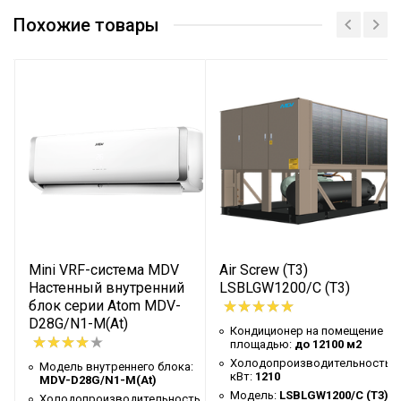
Кондиционер на помещение
до 3369 м2
площадью
Похожие товары
Холодопроизводительность, кВт
336,9
LSBLG340/MCF-
Модель
B
Электропитание, В/Гц/Ф
380-415/50/3
Номинальная потребляемая
59,74
мощность (охлаждение), кВт
Коэффициент
5,638
энергоэффективности EER
IPLV, Вт/Вт
6,516
Mini VRF-система MDV
Air Screw (T3)
Гидравлические параметры
Настенный внутренний
LSBLGW1200/C (T3)
тип
блок серии Atom MDV-
испарителя
D28G/N1-M(At)
е
Кондиционер на помещение
Гидравлические параметры
сопротивление,
площадью:
до 12100 м2
испарителя
кПа
ь,
Холодопроизводительность,
Модель внутреннего блока:
кВт:
1210
MDV-D28G/N1-M(At)
Гидравлические параметры
расход воды,
)
Модель:
LSBLGW1200/C (T3)
Холодопроизводительность,