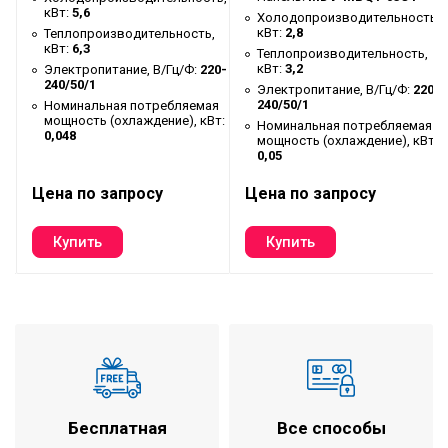
т:
кВт:
5,6
Холодопроизводительность,
Гидравлические параметры
расход воды, м³/ч
кВт:
2,8
Теплопроизводительность,
кВт:
6,3
Теплопроизводительность,
Гидравлические параметры
кВт:
3,2
Электропитание, В/Гц/Ф:
220-
тип
240/50/1
испарителя
Электропитание, В/Гц/Ф:
220-
240/50/1
Номинальная потребляемая
Гидравлические параметры
сопротивление,
мощность (охлаждение), кВт:
Номинальная потребляемая
0,048
мощность (охлаждение), кВт:
испарителя
кПа
0,05
Гидравлические параметры
расход воды, м³/ч
Цена по запросу
Цена по запросу
испарителя
Гидравлические параметры
диаметр труб, мм
испарителя
Расход воздуха, м³/ч
23000*6
Уровень шума, дБ(A)
83
Тип компрессора
винтовой
Количество компрессоров
1
25-50-75-100
Регулировка
Бесплатная
Все способы
(опционально