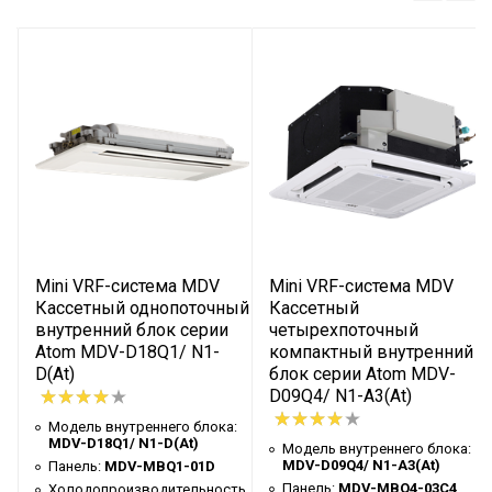
Холодопроизводительность,
379
кВт
Модель
LSBLGW380/C (T3)
Электропитание, В/Гц/Ф
380-415/50/3
Номинальная потребляемая
121
мощность (охлаждение), кВт
Коэффициент
3,132
энергоэффективности EER
IPLV, Вт/Вт
4,15
Mini VRF-система MDV
Mini VRF-система MDV
Максимальная потребляемая
Кассетный однопоточный
Кассетный
124
внутренний блок серии
четырехпоточный
мощность, кВт
е
Atom MDV-D18Q1/ N1-
компактный внутренний
Максимальный
D(At)
блок серии Atom MDV-
ь,
221,1
потребляемый ток, А
D09Q4/ N1-A3(At)
Модель внутреннего блока:
Пусковой ток, А
299,8
80-
MDV-D18Q1/ N1-D(At)
Модель внутреннего блока:
сопротивление,
MDV-D09Q4/ N1-A3(At)
Панель:
MDV-MBQ1-01D
Гидравлические параметры
я
Панель:
MDV-MBQ4-03C4
Холодопроизводительность,
кПа