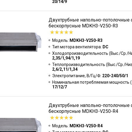
20/14/9
Двухтрубные напольно-потолочные
бескорпусные MDKH3-V250-R3
Модель:
MDKH3-V250-R3
Тип мотора вентилятора:
DC
Холодопроизводительность (Выс./Ср./Низ
2,35/1,94/1,19
Теплопроизводительность (Выс./Ср./Низк
2,6/2,11/1,34
Электропитание, В/Гц/Ф:
220-240/50/1
Номинальная потребляемая мощность (о
17/12/7
Двухтрубные напольно-потолочные
бескорпусные MDKH3-V250-R4
Модель:
MDKH3-V250-R4