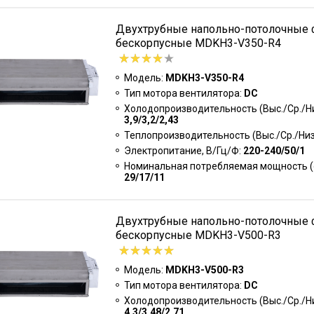
Двухтрубные напольно-потолочные
бескорпусные MDKH3-V350-R4
Модель:
MDKH3-V350-R4
Тип мотора вентилятора:
DC
Холодопроизводительность (Выс./Ср./Низ
3,9/3,2/2,43
Теплопроизводительность (Выс./Ср./Низк
Электропитание, В/Гц/Ф:
220-240/50/1
Номинальная потребляемая мощность (о
29/17/11
Двухтрубные напольно-потолочные
бескорпусные MDKH3-V500-R3
Модель:
MDKH3-V500-R3
Тип мотора вентилятора:
DC
Холодопроизводительность (Выс./Ср./Низ
4,3/3,48/2,71