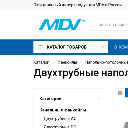
Официальный дилер продукции MDV в России
О КО
КАТАЛОГ ТОВАРОВ
On Off кондиционеры
Каталог
Фанкойлы
Напольно-потолочны
Двухтрубные напо
Инверторные кондиционеры
Кондиционеры с приточной
вентиляцией
Кондиционеры для
Категории
серверной с зимним
комплектом
Канальные фанкойлы
Тепловые насосы
Двухтрубные AC
Двухтрубные DC