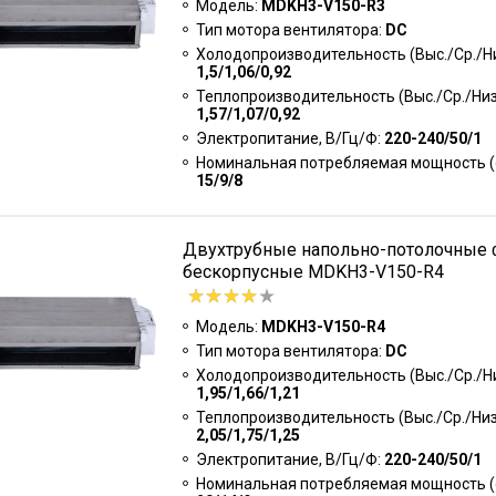
Модель:
MDKH3-V150-R3
Тип мотора вентилятора:
DC
Холодопроизводительность (Выс./Ср./Низ
1,5/1,06/0,92
Теплопроизводительность (Выс./Ср./Низк
1,57/1,07/0,92
Электропитание, В/Гц/Ф:
220-240/50/1
Номинальная потребляемая мощность (о
15/9/8
Двухтрубные напольно-потолочные
бескорпусные MDKH3-V150-R4
Модель:
MDKH3-V150-R4
Тип мотора вентилятора:
DC
Холодопроизводительность (Выс./Ср./Низ
1,95/1,66/1,21
Теплопроизводительность (Выс./Ср./Низк
2,05/1,75/1,25
Электропитание, В/Гц/Ф:
220-240/50/1
Номинальная потребляемая мощность (о