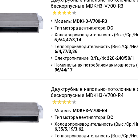
бескорпусные MDKH3-V700-R3
Модель:
MDKH3-V700-R3
Тип мотора вентилятора:
DC
Холодопроизводительность (Выс./Ср./Низ
5,6/4,47/3,14
Теплопроизводительность (Выс./Ср./Низк
6/4,77/3,36
Электропитание, В/Гц/Ф:
220-240/50/1
Номинальная потребляемая мощность (о
96/44/17
Двухтрубные напольно-потолочные
бескорпусные MDKH3-V700-R4
Модель:
MDKH3-V700-R4
Тип мотора вентилятора:
DC
Холодопроизводительность (Выс./Ср./Низ
6,35/5,19/3,62
Теплопроизводительность (Выс./Ср./Низк