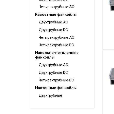
Мульти сплит-системы
Четырехтрубные AC
Полупромышленные сплит-
Кассетные фанкойлы
системы
Двухтрубные AC
Mini VRF-системы серия
Atom
Двухтрубные DC
Четырехтрубные AC
VRF-системы MDV
(мультизональные)
Четырехтрубные DC
Фанкойлы
Напольно-потолочные
фанкойлы
Чиллеры
Двухтрубные AC
Компрессорно-
Двухтрубные DC
конденсаторные блоки
Четырехтрубные DC
Руфтопы
Настенные фанкойлы
Двухтрубные